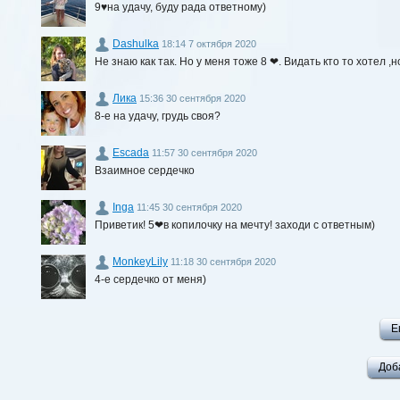
9♥️на удачу, буду рада ответному)
Dashulka
18:14 7 октября 2020
Не знаю как так. Но у меня тоже 8 ❤. Видать кто то хотел ,
Лика
15:36 30 сентября 2020
8-е на удачу, грудь своя?
Escada
11:57 30 сентября 2020
Взаимное сердечко
Inga
11:45 30 сентября 2020
Приветик! 5❤в копилочку на мечту! заходи с ответным)
MonkeyLily
11:18 30 сентября 2020
4-е сердечко от меня)
Е
Доб