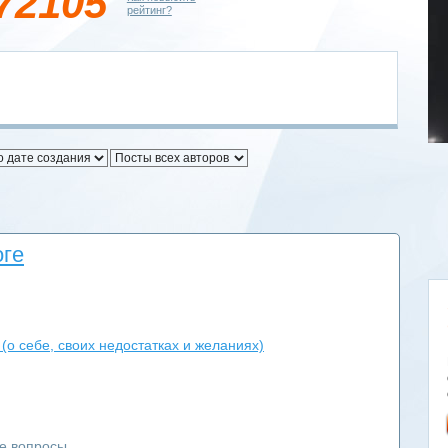
72105
рейтинг?
оге
(о себе, своих недостатках и желаниях)
ые вопросы