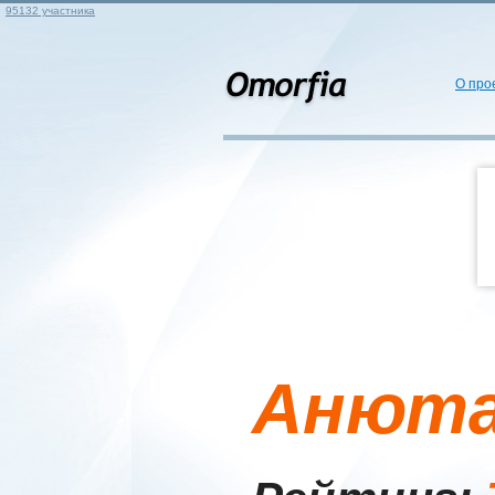
95132 участника
О про
Анют