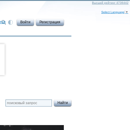
Высший рейтинг 4736442
Select Language
▼
тал
Войти
Регистрация