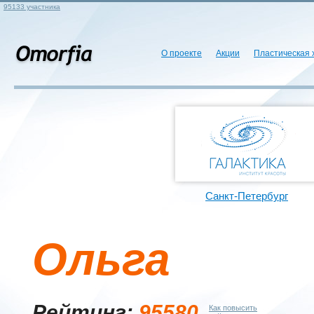
95133 участника
О проекте
Акции
Пластическая 
Санкт-Петербург
Ольга
Рейтинг:
95580
Как повысить