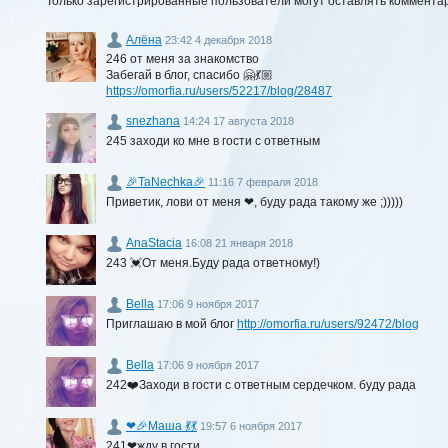
Только зарегистрированные пользователи могут оставлять коммента
Алёна
23:42 4 декабря 2018
246 от меня за знакомство
Забегай в блог, спасибо 🤗💃🏼
https://omorfia.ru/users/52217/blog/28487
snezhana
14:24 17 августа 2018
245 заходи ко мне в гости с ответным
🎉TaNechka🎉
11:16 7 февраля 2018
Приветик, лови от меня ❤, буду рада такому же ;)))))
AnaStacia
16:08 21 января 2018
243 💓От меня.Буду рада ответному!)
Bella
17:06 9 ноября 2017
Приглашаю в мой блог
http://omorfia.ru/users/92472/blog
Bella
17:06 9 ноября 2017
242❤️Заходи в гости с ответным сердечком. буду рада
❤🎉Маша 💃💃
19:57 6 ноября 2017
241❤жду в гости