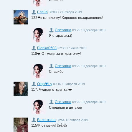
Елена
08:00 7 сентября 2019
122❤в копилочку! Хорошее поздравление!
Светлана
09:25 19 декабря 2019
Я старалась))
Elenka0503
22:38 17 июня 2019
118❤️ От меня за открыточку!
Светлана
09:25 19 декабря 2019
Спасибо
Olga💗Ly
09:16 13 апреля 2019
117. Чудная открытка!❤️
Светлана
09:25 19 декабря 2019
Смешная и детская
Валентина
08:54 11 января 2019
115💚 от меня! 👍👍👍