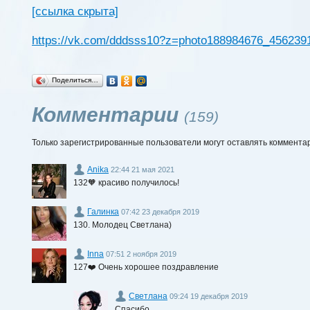
[ссылка скрыта]
https://vk.com/dddsss10?z=photo188984676_45623
Поделиться…
Комментарии
(159)
Только зарегистрированные пользователи могут оставлять коммента
Anika
22:44 21 мая 2021
132🧡 красиво получилось!
Галинка
07:42 23 декабря 2019
130. Молодец Светлана)
Inna
07:51 2 ноября 2019
127❤️ Очень хорошее поздравление
Светлана
09:24 19 декабря 2019
Спасибо