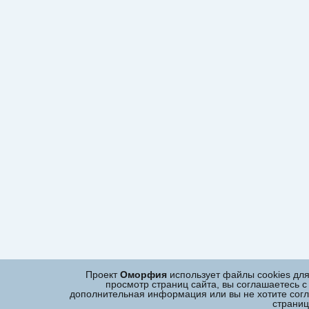
Проект
Оморфия
использует файлы cookies дл
просмотр страниц сайта, вы соглашаетесь с
дополнительная информация или вы не хотите согла
страни