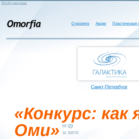
95134 участника
О проекте
Акции
Пластическая 
Санкт-Петербург
«Конкурс: как 
Оми»
58
Id: 30576