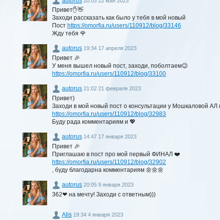
autorus
20:03 22 мая 2023
Привет✋👋
Заходи рассказать как было у тебя в мой новый
Пост
https://omorfia.ru/users/110912/blog/33146
Жду тебя 🌹
autorus
19:34 17 апреля 2023
Привет 🎉
У меня вышел новый пост, заходи, поболтаем😉
https://omorfia.ru/users/110912/blog/33100
autorus
21:02 21 февраля 2023
Привет)
Заходи в мой новый пост о консультации у Мошкаловой АЛ
https://omorfia.ru/users/110912/blog/32983
Буду рада комментариям и 💖
autorus
14:47 17 января 2023
Привет 🎉
Приглашаю в пост про мой первый ФИНАЛ ❤️
https://omorfia.ru/users/110912/blog/32902
, буду благодарна комментариям 🌼🌼🌼
autorus
20:05 9 января 2023
362❤ на мечту! Заходи с ответным)))
Alis
19:34 4 января 2023