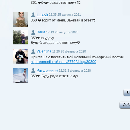
361 ❤️буду рада ответному 🥰
IrinaKh
22:35 25 августа 2021
360 ❤️ горит от меня. Зажигай в ответ❣️
Daria
17:19 25 августа 2020
359❤на удачу.
Буду благодарна ответному🌹
Valentina
11:20 28 февраля 2020
Приглашаю посетить мой новенький конкурсный постик!
https://omorfia.ru/users/87792/blog/30300
Ритуля-ля ;-)
22:31 3 февраля 2020
359❤. Буду рада ответному)
Е
Доб