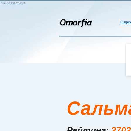
95133 участника
О про
Сальм
Рейтинг:
3703