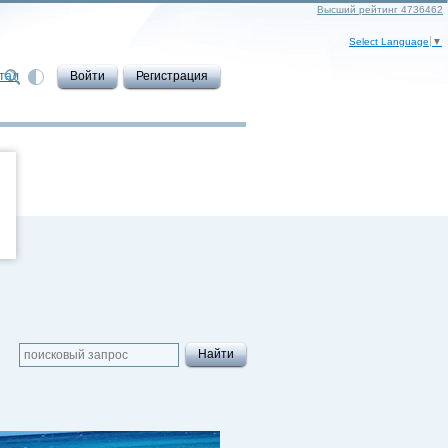
Высший рейтинг 4736462
Select Language
▼
тал
Войти
Регистрация