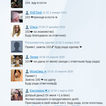
104. жду в гости
SVETledi
21:32 2 января 2021
103 ❤приходи в гости ☕
Ольга
22:59 27 декабря 2020
102❤️ за знакомство)
Буду благодарна за ответное)
Пользователь удален
22:02 3 ноября 2020
Привет, зажгла 102💕 буду рада одному ❤
Лилия
18:06 24 апреля 2020
101💝 на удачу от меня) заходи с ответным) буду рада)
МоркОвка 🥕
23:31 10 апреля 2020
Привет:)
Зажгла 100 ❤ на удачу
Буду рада ответному🤗
Екатерина ❤↗
12:34 1 марта 2020
Добрый день!) От меня +1 в блог)
Желаю хорошего и продуктивного дня!)
Приглашаю в свой новый пост, буду рада, если посетишь: