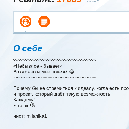
рейтинг?
О себе
〰️〰️〰️〰️〰️〰️〰️〰️〰️〰️〰️〰️〰️〰️〰️〰️〰️
«Небывлое - бывает»
Возможно и мне повезёт😁
〰️〰️〰️〰️〰️〰️〰️〰️〰️〰️〰️〰️〰️〰️〰️〰️〰️
Почему бы не стремиться к идеалу, когда есть п
и проект, который даёт такую возможность!
Каждому!
Я верю!🤞
инст: milanika1