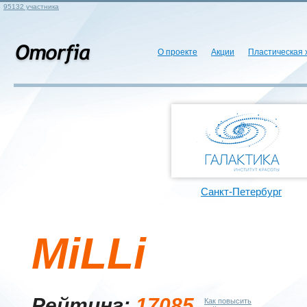
95132 участника
О проекте
Акции
Пластическая 
Санкт-Петербург
MiLLi
Рейтинг:
17085
Как повысить