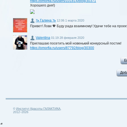
https://omorfia.ru/users/101814/blog/30371
Хорошего дня!)
🦄 Галина 🦄
12:06 1 марта 2020
Привет! Лови 💖 Буду рада взаимному! Удачи тебе на проект
Valentina
01:19 28 февраля 2020
Приглашаю посетить мой новенький конкурсный постик!
https://omorfia.ru/users/87792/blog/30300
Е
Доб
©
Институт Красоты ГАЛАКТИКА
,
2012–2026
-#