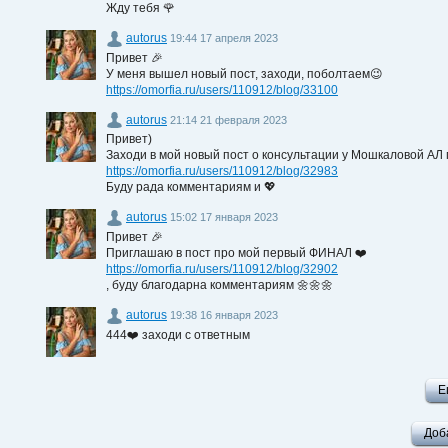
Жду тебя 🌹
autorus
19:44 17 апреля 2023
Привет 🎉
У меня вышел новый пост, заходи, поболтаем😉
https://omorfia.ru/users/110912/blog/33100
autorus
21:14 21 февраля 2023
Привет)
Заходи в мой новый пост о консультации у Мошкаловой АЛ
https://omorfia.ru/users/110912/blog/32983
Буду рада комментариям и 💖
autorus
15:02 17 января 2023
Привет 🎉
Приглашаю в пост про мой первый ФИНАЛ ❤️
https://omorfia.ru/users/110912/blog/32902
, буду благодарна комментариям 🌼🌼🌼
autorus
19:38 16 января 2023
444❤️ заходи с ответным
Е
Доб