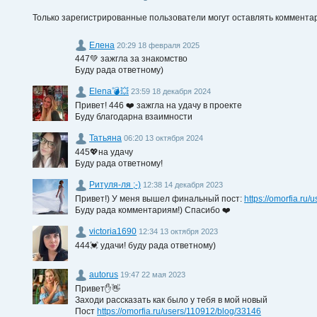
Только зарегистрированные пользователи могут оставлять коммента
Елена
20:29 18 февраля 2025
447💚 зажгла за знакомство
Буду рада ответному)
Еlena💣💥
23:59 18 декабря 2024
Привет! 446 ❤️ зажгла на удачу в проекте
Буду благодарна взаимности
Татьяна
06:20 13 октября 2024
445💖на удачу
Буду рада ответному!
Ритуля-ля ;-)
12:38 14 декабря 2023
Привет!) У меня вышел финальный пост:
https://omorfia.ru
Буду рада комментариям!) Спасибо ❤️
victoria1690
12:34 13 октября 2023
444💓 удачи! буду рада ответному)
autorus
19:47 22 мая 2023
Привет✋👋
Заходи рассказать как было у тебя в мой новый
Пост
https://omorfia.ru/users/110912/blog/33146