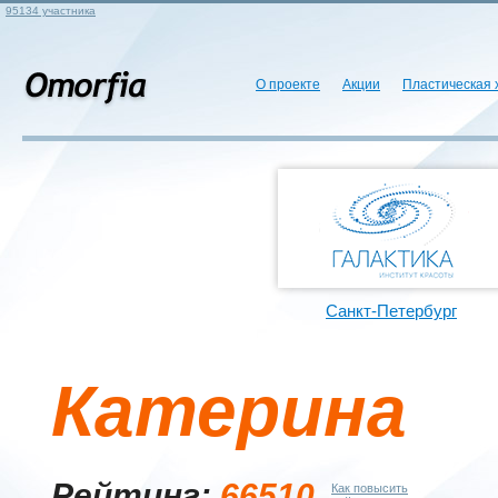
95134 участника
О проекте
Акции
Пластическая 
Санкт-Петербург
Катерина
Рейтинг:
66510
Как повысить