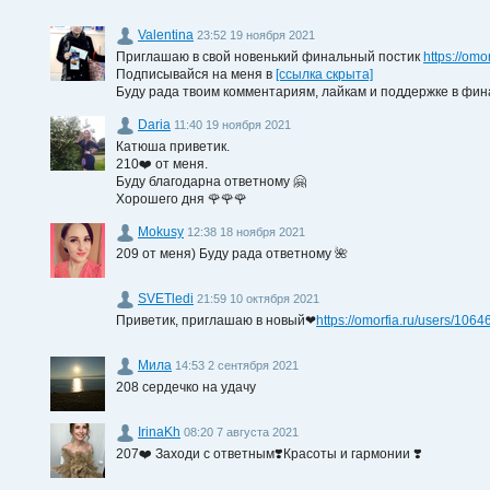
Valentina
23:52 19 ноября 2021
Приглашаю в свой новенький финальный постик
https://omo
Подписывайся на меня в
[ссылка скрыта]
Буду рада твоим комментариям, лайкам и поддержке в фин
Daria
11:40 19 ноября 2021
Катюша приветик.
210❤️ от меня.
Буду благодарна ответному 🤗
Хорошего дня 🌹🌹🌹
Mokusy
12:38 18 ноября 2021
209 от меня) Буду рада ответному 🌺
SVETledi
21:59 10 октября 2021
Приветик, приглашаю в новый❤
https://omorfia.ru/users/106
Мила
14:53 2 сентября 2021
208 сердечко на удачу
IrinaKh
08:20 7 августа 2021
207❤️ Заходи с ответным❣️Красоты и гармонии ❣️