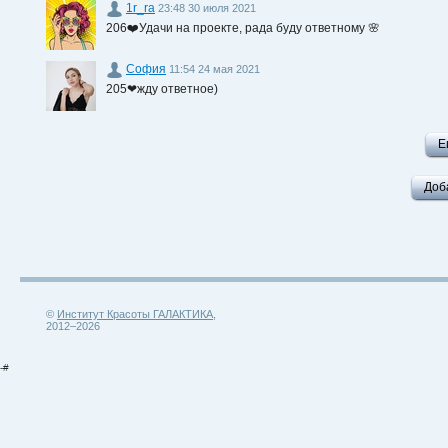
1r_ra
23:48 30 июля 2021
206❤️Удачи на проекте, рада буду ответному 🌸
София
11:54 24 мая 2021
205❤жду ответное)
Е
Доб
©
Институт Красоты ГАЛАКТИКА
,
2012–2026
-#