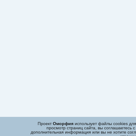
Проект
Оморфия
использует файлы cookies дл
просмотр страниц сайта, вы соглашаетесь с
дополнительная информация или вы не хотите согла