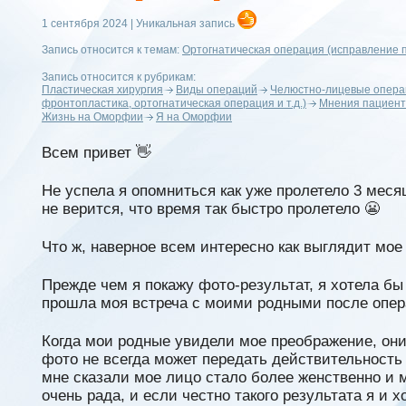
1 сентября 2024 | Уникальная запись
Запись относится к темам:
Ортогнатическая операция (исправление п
Запись относится к рубрикам:
Пластическая хирургия
Виды операций
Челюстно-лицевые опера
фронтопластика, ортогнатическая операция и т.д.)
Мнения пациент
Жизнь на Оморфии
Я на Оморфии
Всем привет 👋
Не успела я опомниться как уже пролетело 3 меся
не верится, что время так быстро пролетело 😬
Что ж, наверное всем интересно как выглядит мое
Прежде чем я покажу фото-результат, я хотела бы 
прошла моя встреча с моими родными после опе
Когда мои родные увидели мое преображение, они 
фото не всегда может передать действительность 
мне сказали мое лицо стало более женственно и 
очень рада, и если честно такого результата я и х