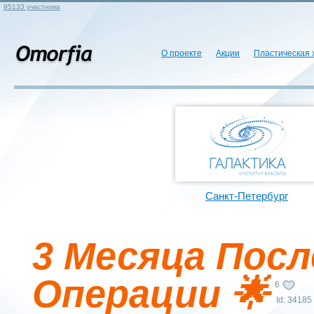
95133 участника
О проекте
Акции
Пластическая 
Санкт-Петербург
3 Месяца Посл
Операции 🌟
6
Id: 34185