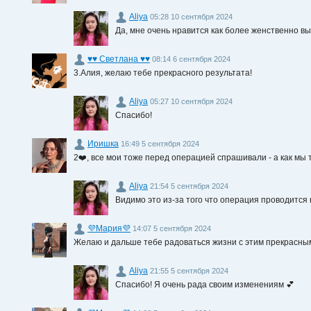
Aliya
05:28 10 сентября 2024
Да, мне очень нравится как более женственно вы
♥♥ Светлана ♥♥
08:14 6 сентября 2024
3.Алия, желаю тебе прекрасного результата!
Aliya
05:27 10 сентября 2024
Спасибо!
Иришка
16:49 5 сентября 2024
2❤️, все мои тоже перед операцией спрашивали - а как мы
Aliya
21:54 5 сентября 2024
Видимо это из-за того что операция проводится 
💜Мария💜
14:07 5 сентября 2024
Желаю и дальше тебе радоваться жизни с этим прекрасны
Aliya
21:55 5 сентября 2024
Спасибо! Я очень рада своим изменениям 💕