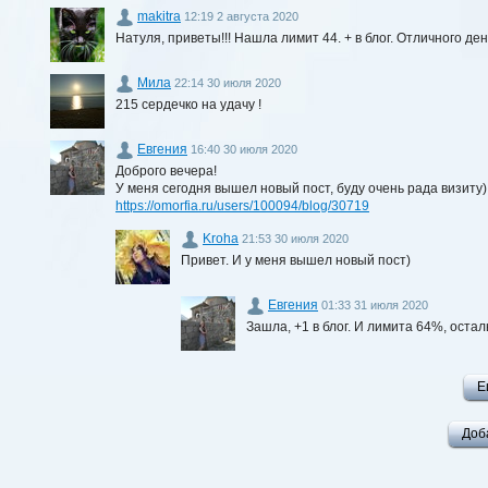
makitra
12:19 2 августа 2020
Натуля, приветы!!! Нашла лимит 44. + в блог. Отличного ден
Мила
22:14 30 июля 2020
215 сердечко на удачу !
Евгения
16:40 30 июля 2020
Доброго вечера!
У меня сегодня вышел новый пост, буду очень рада визиту)
https://omorfia.ru/users/100094/blog/30719
Kroha
21:53 30 июля 2020
Привет. И у меня вышел новый пост)
Евгения
01:33 31 июля 2020
Зашла, +1 в блог. И лимита 64%, оста
Е
Доб