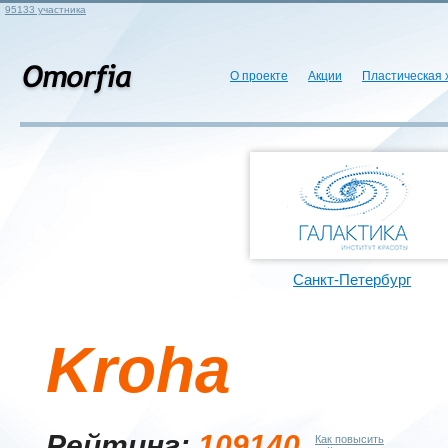
95133 участника
О проекте
Акции
Пластическая 
Санкт-Петербург
Kroha
Рейтинг:
109140
Как повысить