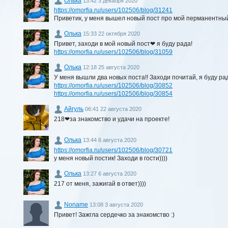
Олька
13:42 3 декабря 2020
https://omorfia.ru/users/102506/blog/31241
Приветик, у меня вышел новый пост про мой перманентный 
Олька
15:33 22 октября 2020
Привет, заходи в мой новый пост❤ я буду рада!
https://omorfia.ru/users/102506/blog/31059
Олька
12:18 25 августа 2020
У меня вышли два новых поста!! Заходи почитай, я буду ра
https://omorfia.ru/users/102506/blog/30852
https://omorfia.ru/users/102506/blog/30854
Айгуль
06:41 22 августа 2020
218❤за знакомство и удачи на проекте!
Олька
13:44 6 августа 2020
https://omorfia.ru/users/102506/blog/30721
у меня новый постик! Заходи в гости))))
Олька
13:27 6 августа 2020
217 от меня, зажигай в ответ))))
Noname
13:08 3 августа 2020
Привет! Зажгла сердечко за знакомство :)