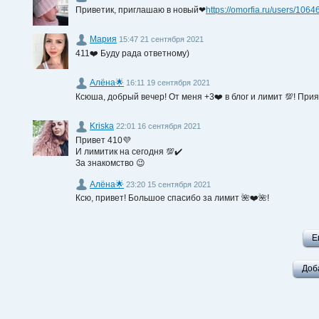
Приветик, приглашаю в новый❤
https://omorfia.ru/users/106
Мария
15:47 21 сентября 2021
411❤️ Буду рада ответному)
Алёна🌟
16:11 19 сентября 2021
Ксюша, добрый вечер! От меня +3❤️ в блог и лимит 💯! Прия
Kriska
22:01 16 сентября 2021
Привет 410💜
И лимитик на сегодня 💯✔️
За знакомство 😉
Алёна🌟
23:20 15 сентября 2021
Ксю, привет! Большое спасибо за лимит 🌺❤️🌺!
Е
Доб