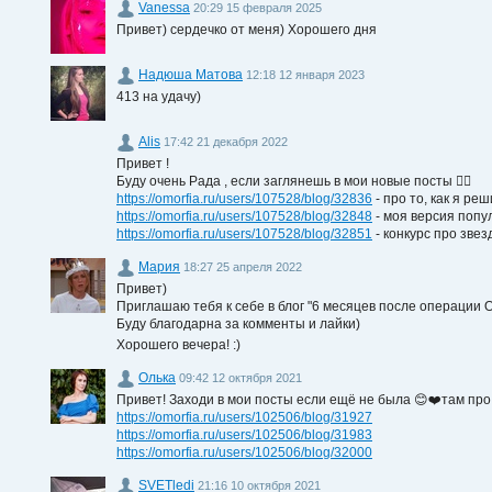
Vanessa
20:29 15 февраля 2025
Привет) сердечко от меня) Хорошего дня
Надюша Матова
12:18 12 января 2023
413 на удачу)
Alis
17:42 21 декабря 2022
Привет !
Буду очень Рада , если заглянешь в мои новые посты ❤️‍🔥
https://omorfia.ru/users/107528/blog/32836
- про то, как я ре
https://omorfia.ru/users/107528/blog/32848
- моя версия попу
https://omorfia.ru/users/107528/blog/32851
- конкурс про зве
Мария
18:27 25 апреля 2022
Привет)
Приглашаю тебя к себе в блог "6 месяцев после операции 
Буду благодарна за комменты и лайки)
Хорошего вечера! :)
Олька
09:42 12 октября 2021
Привет! Заходи в мои посты если ещё не была 😊❤️там пр
https://omorfia.ru/users/102506/blog/31927
https://omorfia.ru/users/102506/blog/31983
https://omorfia.ru/users/102506/blog/32000
SVETledi
21:16 10 октября 2021