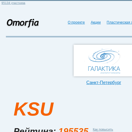
95134 участника
О проекте
Акции
Пластическая 
Санкт-Петербург
KSU
Рейтинг:
195535
Как повысить